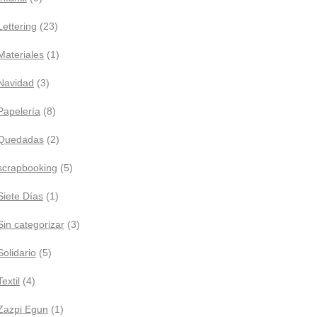
Lettering
(23)
Materiales
(1)
Navidad
(3)
Papelería
(8)
Quedadas
(2)
scrapbooking
(5)
Siete Días
(1)
Sin categorizar
(3)
Solidario
(5)
Textil
(4)
Zazpi Egun
(1)