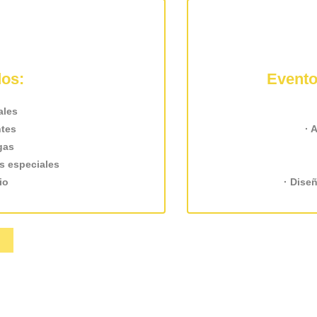
dos:
Evento
ales
ntes
· 
gas
es especiales
io
· Dise