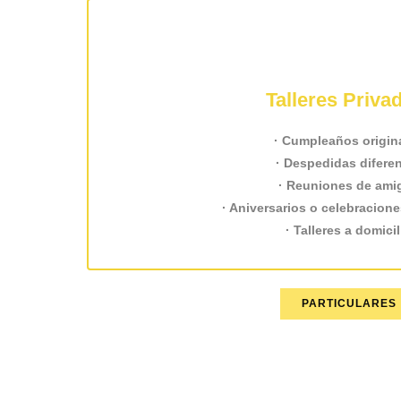
Talleres Priva
· Cumpleaños origin
· Despedidas difere
· Reuniones de ami
· Aniversarios o celebracion
· Talleres a domicil
PARTICULARES