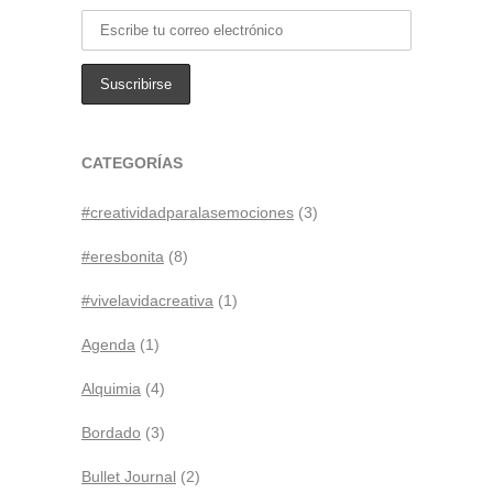
CATEGORÍAS
#creatividadparalasemociones
(3)
#eresbonita
(8)
#vivelavidacreativa
(1)
Agenda
(1)
Alquimia
(4)
Bordado
(3)
Bullet Journal
(2)