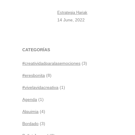
Estrategia Hariak
14 June, 2022
CATEGORÍAS
#creatividadparalasemociones
(3)
#eresbonita
(8)
#vivelavidacreativa
(1)
Agenda
(1)
Alquimia
(4)
Bordado
(3)