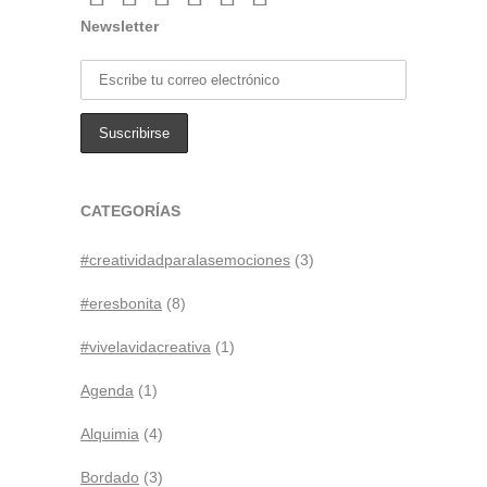
Newsletter
CATEGORÍAS
#creatividadparalasemociones
(3)
#eresbonita
(8)
#vivelavidacreativa
(1)
Agenda
(1)
Alquimia
(4)
Bordado
(3)