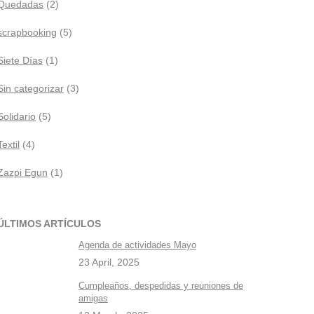
Quedadas
(2)
scrapbooking
(5)
Siete Días
(1)
Sin categorizar
(3)
Solidario
(5)
Textil
(4)
Zazpi Egun
(1)
ÚLTIMOS ARTÍCULOS
Agenda de actividades Mayo
23 April, 2025
Cumpleaños, despedidas y reuniones de
amigas