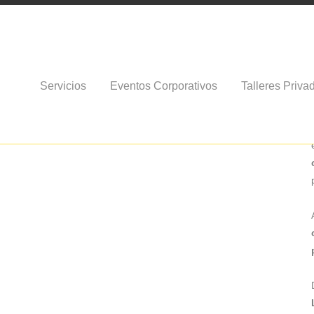
icas plásticas
Servicios
Eventos Corporativos
Talleres Priva
os talleres más solicitados. Aunque estamos en un constante
 es que hay 4 temáticas en las que nos hemos especializado.
rta cada una de estas...