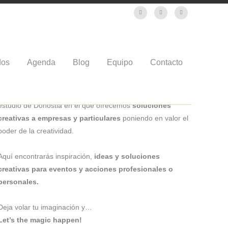
dos
Agenda
Blog
Equipo
Contacto
¡HOLA!
Este es el blog de La Niña Bonita – Espacio Creativo. Un
estudio de Donostia en el que ofrecemos
soluciones
creativas a empresas y particulares
poniendo en valor el
poder de la creatividad.
Aquí encontrarás inspiración,
ideas y soluciones
creativas para eventos y acciones profesionales o
personales.
Deja volar tu imaginación y…
Let’s the magic happen!