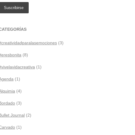
CATEGORÍAS
#creatividadparalasemociones
(3)
#eresbonita
(8)
#vivelavidacreativa
(1)
Agenda
(1)
Alquimia
(4)
Bordado
(3)
Bullet Journal
(2)
Carvado
(1)