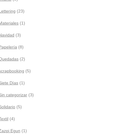
Lettering
(23)
Materiales
(1)
Navidad
(3)
Papelería
(8)
Quedadas
(2)
scrapbooking
(5)
Siete Días
(1)
Sin categorizar
(3)
Solidario
(5)
Textil
(4)
Zazpi Egun
(1)