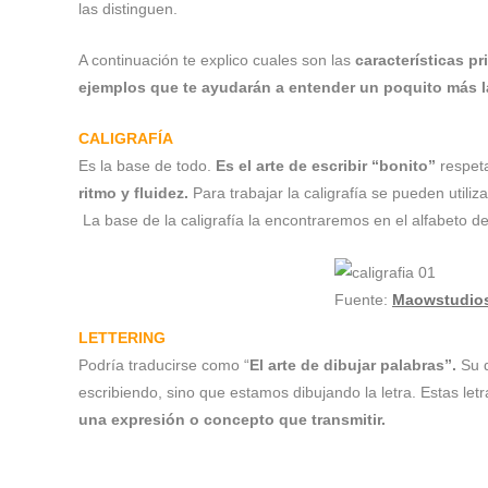
las distinguen.
A continuación te explico cuales son las
características p
ejemplos que te ayudarán a entender un poquito más l
CALIGRAFÍA
Es la base de todo.
Es el arte de escribir “bonito”
respet
ritmo y fluidez.
Para trabajar la caligrafía se pueden utili
La base de la caligrafía la encontraremos en el alfabeto d
Fuente:
Maowstudio
LETTERING
Podría traducirse como “
El arte de dibujar palabras”.
Su d
escribiendo, sino que estamos dibujando la letra. Estas le
una expresión o concepto que transmitir.