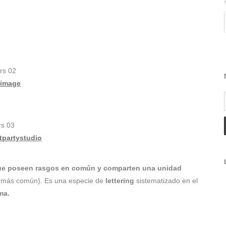
simage
tpartystudio
que poseen rasgos en común y comparten una unidad
l (más común). Es una especie de
lettering
sistematizado en el
ma.