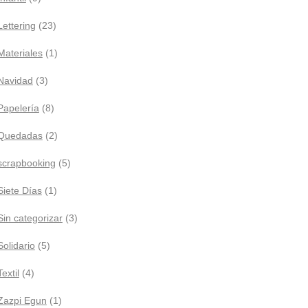
Lettering
(23)
Materiales
(1)
Navidad
(3)
Papelería
(8)
Quedadas
(2)
scrapbooking
(5)
Siete Días
(1)
Sin categorizar
(3)
Solidario
(5)
Textil
(4)
Zazpi Egun
(1)