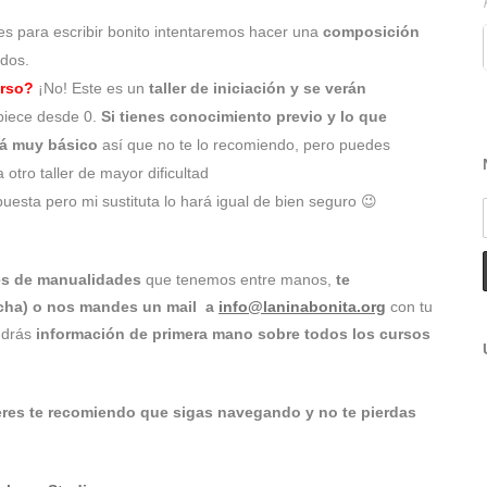
s para escribir bonito intentaremos hacer una
composición
idos.
urso?
¡No! Este es un
taller de iniciación y se verán
piece desde 0.
Si tienes conocimiento previo y lo que
ará muy básico
así que no te lo recomiendo, pero puedes
otro taller de mayor dificultad
uesta pero mi sustituta lo hará igual de bien seguro 😉
res de manualidades
que tenemos entre manos,
te
recha) o nos mandes un mail a
info@laninabonita.org
con tu
endrás
información de primera mano sobre todos los cursos
leres te recomiendo que sigas navegando y no te pierdas