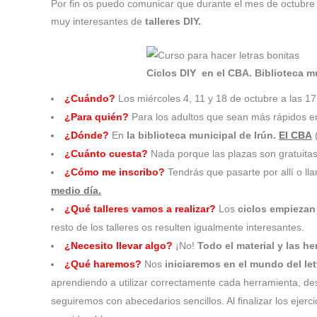
Por fin os puedo comunicar que durante el mes de octubre 
muy interesantes de
talleres DIY.
Ciclos DIY en el CBA. Biblioteca m
¿Cuándo?
Los miércoles 4, 11 y 18 de octubre a las 1
¿Para quién?
Para los adultos que sean más rápidos en
¿Dónde?
En
la biblioteca municipal de Irún.
El CBA
(
¿Cuánto cuesta?
Nada porque las plazas son gratuita
¿Cómo me inscribo?
Tendrás que pasarte por allí o l
medio día.
¿Qué talleres vamos a realizar?
Los
ciclos empiezan c
resto de los talleres os resulten igualmente interesantes.
¿Necesito llevar algo?
¡No!
Todo el material y las he
¿Qué haremos?
Nos
iniciaremos en el mundo del lett
aprendiendo a utilizar correctamente cada herramienta, 
seguiremos con abecedarios sencillos. Al finalizar los ejer