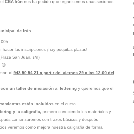
el
CBA Irún
nos ha pedido que organicemos unas sesiones
unicipal de Irún
7:00h
 hacer las inscripciones ¡hay poquitas plazas!
Plaza San Juan, s/n)
s 😉
lamar al
943 50 54 21 a partir del viernes 29 a las 12:00 del
on un taller de iniciación al lettering
y queremos que el
rramientas están incluidos
en el curso.
ering y la caligrafía,
primero conociendo los materiales y
después comenzaremos con trazos básicos y después
cicios veremos como mejora nuestra caligrafía de forma