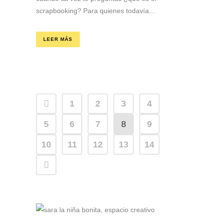
scrapbooking? Para quienes todavía...
LEER MÁS
1
2
3
4
5
6
7
8
9
10
11
12
13
14