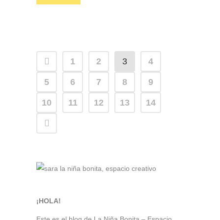
1
2
3
4
5
6
7
8
9
10
11
12
13
14
¡HOLA!
Este es el blog de La Niña Bonita – Espacio