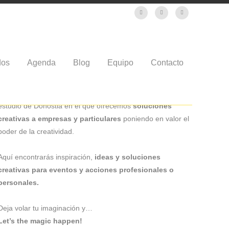
dos
Agenda
Blog
Equipo
Contacto
¡HOLA!
Este es el blog de La Niña Bonita – Espacio Creativo. Un
estudio de Donostia en el que ofrecemos
soluciones
creativas a empresas y particulares
poniendo en valor el
poder de la creatividad.
Aquí encontrarás inspiración,
ideas y soluciones
creativas para eventos y acciones profesionales o
personales.
Deja volar tu imaginación y…
Let’s the magic happen!