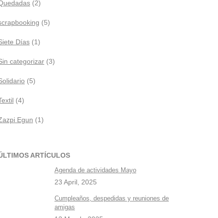
Quedadas
(2)
scrapbooking
(5)
Siete Días
(1)
Sin categorizar
(3)
Solidario
(5)
Textil
(4)
Zazpi Egun
(1)
ÚLTIMOS ARTÍCULOS
Agenda de actividades Mayo
23 April, 2025
Cumpleaños, despedidas y reuniones de
amigas