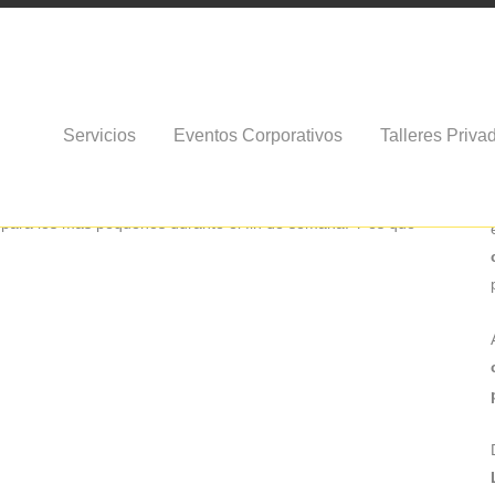
Servicios
Eventos Corporativos
Talleres Priva
es en el Jazzaldia
a Donostia acogerá la 52º Edición del Heineken Jazzaldia y como
 para los más pequeños durante el fin de semana. Y es que