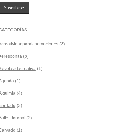
CATEGORÍAS
#creatividadparalasemociones
(3)
#eresbonita
(8)
#vivelavidacreativa
(1)
Agenda
(1)
Alquimia
(4)
Bordado
(3)
Bullet Journal
(2)
Carvado
(1)