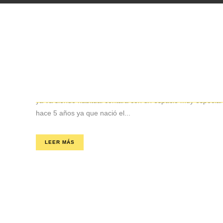
19 Jul
Txikijazz – Actividades infantiles y familiar
Vuelve el Txikijazz. A partir de este jueves nuestra querid
ya va siendo habitual contará con un espacio muy especial
hace 5 años ya que nació el...
LEER MÁS