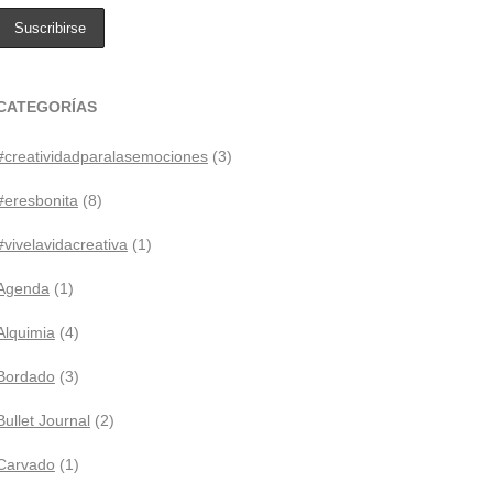
CATEGORÍAS
#creatividadparalasemociones
(3)
#eresbonita
(8)
#vivelavidacreativa
(1)
Agenda
(1)
Alquimia
(4)
Bordado
(3)
Bullet Journal
(2)
Carvado
(1)