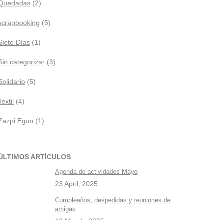
Quedadas
(2)
scrapbooking
(5)
Siete Días
(1)
Sin categorizar
(3)
Solidario
(5)
Textil
(4)
Zazpi Egun
(1)
ÚLTIMOS ARTÍCULOS
Agenda de actividades Mayo
23 April, 2025
Cumpleaños, despedidas y reuniones de
amigas