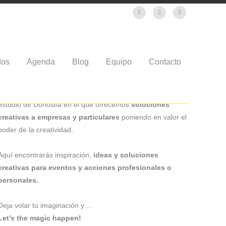
dos
Agenda
Blog
Equipo
Contacto
¡HOLA!
Este es el blog de La Niña Bonita – Espacio Creativo. Un
estudio de Donostia en el que ofrecemos
soluciones
creativas a empresas y particulares
poniendo en valor el
poder de la creatividad.
Aquí encontrarás inspiración,
ideas y soluciones
creativas para eventos y acciones profesionales o
personales.
Deja volar tu imaginación y…
Let’s the magic happen!