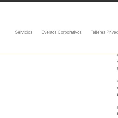
no de viajes
Servicios
Eventos Corporativos
Talleres Priva
iones en un bonito Midori personalizado. Os presento el nuevo
staurante Vegetariano el próximo jueves 16 de Marzo. Y si