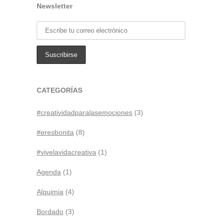
Newsletter
CATEGORÍAS
#creatividadparalasemociones
(3)
#eresbonita
(8)
#vivelavidacreativa
(1)
Agenda
(1)
Alquimia
(4)
Bordado
(3)