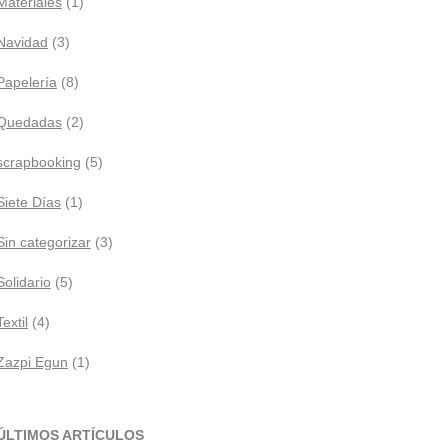
Materiales
(1)
Navidad
(3)
Papelería
(8)
Quedadas
(2)
scrapbooking
(5)
Siete Días
(1)
Sin categorizar
(3)
Solidario
(5)
Textil
(4)
Zazpi Egun
(1)
ÚLTIMOS ARTÍCULOS