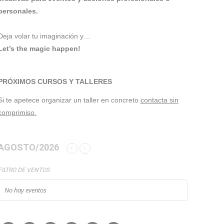
personales.
Deja volar tu imaginación y…
Let’s the magic happen!
PRÓXIMOS CURSOS Y TALLERES
Si te apetece organizar un taller en concreto
contacta sin
comprimiso.
AGOSTO/2026
FILTRO DE VENTOS
No hay eventos