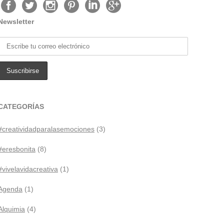
Newsletter
CATEGORÍAS
#creatividadparalasemociones
(3)
#eresbonita
(8)
#vivelavidacreativa
(1)
Agenda
(1)
Alquimia
(4)