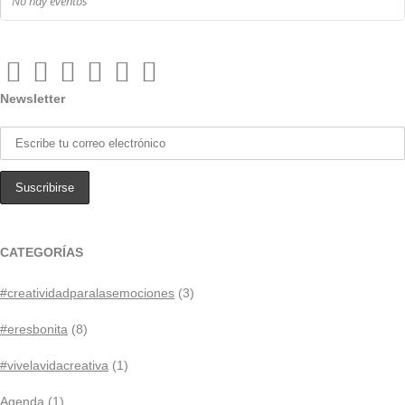
No hay eventos
Newsletter
CATEGORÍAS
#creatividadparalasemociones
(3)
#eresbonita
(8)
#vivelavidacreativa
(1)
Agenda
(1)