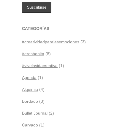
CATEGORÍAS
#creatividadparalasemociones
(3)
#eresbonita
(8)
#vivelavidacreativa
(1)
Agenda
(1)
Alquimia
(4)
Bordado
(3)
Bullet Journal
(2)
Carvado
(1)