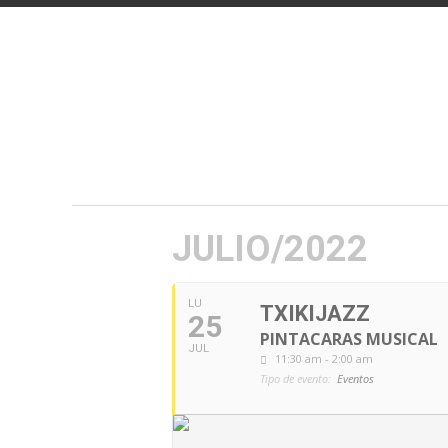
JULIO/2022
LU
TXIKIJAZZ
25
PINTACARAS MUSICAL
JUL
11:30 am - 2:00 am
Tipo de evento:
Eventos