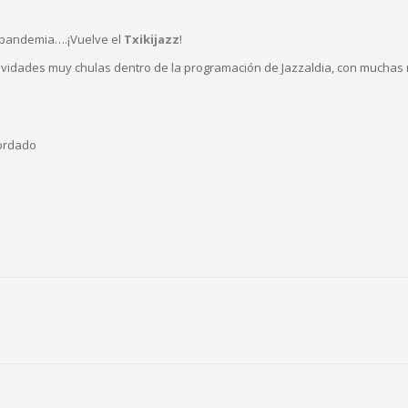
 pandemia….¡Vuelve el
Txikijazz
!
tividades muy chulas dentro de la programación de Jazzaldia, con muchas
bordado