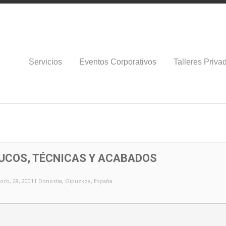
Servicios
Eventos Corporativos
Talleres Priva
TRUCOS, TÉCNICAS Y ACABADOS
orb, 28, 20011 Donostia, Gipuzkoa, España