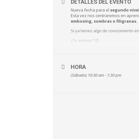
DETALLES DEL EVENTO
Nueva fecha para el
segundo nivel 
Esta vez nos centraremos en apren
embosing, sombras o filigranas.
Si ya tienes algo de conocimiento en
¿Te animas? 😉
Inscripciones:
El Búho de Cloe.
Avenida de Madrid 28, trasera.
HORA
943 04 07 79
(Sábado) 10:30 am - 1:30 pm