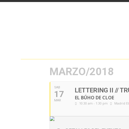
MARZO/2018
SAB
LETTERING II // 
17
EL BÚHO DE CLOE
MAR
10:30 am - 1:30 pm
Madrid Et