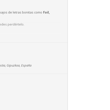
bajos de letras bonitas como
foil,
uedes perdértelo.
stia, Gipuzkoa, España