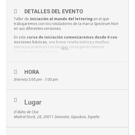
DETALLES DEL EVENTO
Taller de
iniciación al mundo del lettering
en el que
trabajaremos con los rotuladores de la marca Spectrum Noir
en sus diferentes versiones.
En este
curso de iniciación comenzaremos desde 0 con
nociones básicas
, una breve reseña teórica y muchos
ejercicios prácticos con los que conseguirás mejorar
Más
notablemente tu caligrafía.
Además veremos
trucos con los que embellecer
nuestros trabajos
como sombras y degradados muy chulos
que podremos conseguir con un poquito de paciencia y
HORA
práctica.
(Viernes) 5:00 pm - 7:00 pm
Inscripciones:
elbuhodecloe@outlook.es
943 040 779
Lugar
El Búho de Cloe
Madrid Etorb, 28, 20011 Donostia, Gipuzkoa, España