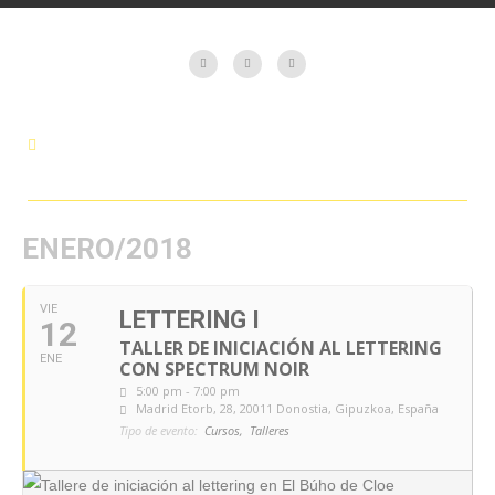
ENERO/2018
VIE
LETTERING I
12
TALLER DE INICIACIÓN AL LETTERING
ENE
CON SPECTRUM NOIR
5:00 pm - 7:00 pm
Madrid Etorb, 28, 20011 Donostia, Gipuzkoa, España
Tipo de evento:
Cursos,
Talleres