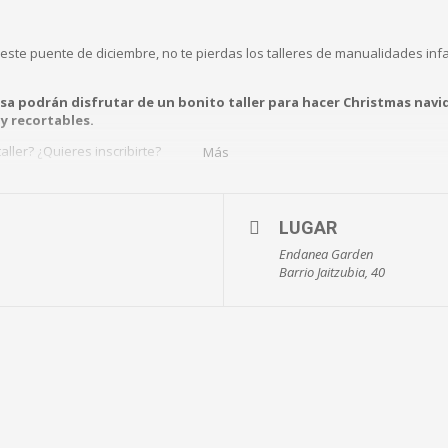
ste puente de diciembre, no te pierdas los talleres de manualidades in
 casa podrán disfrutar de un bonito taller para hacer Christmas na
y recortables.
ller? ¿Quieres inscribirte?
Más
LUGAR
Endanea Garden
ea.com
Barrio Jaitzubia, 40
Taller infantil de postales navideñas en Endanea Garden