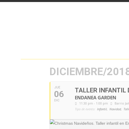
DICIEMBRE/201
JUE
TALLER INFANTIL
06
ENDANEA GARDEN
DIC
11:30 pm - 1:00 pm
Barrio Jai
Tipo de evento:
Infantil,
Navidad,
Tall