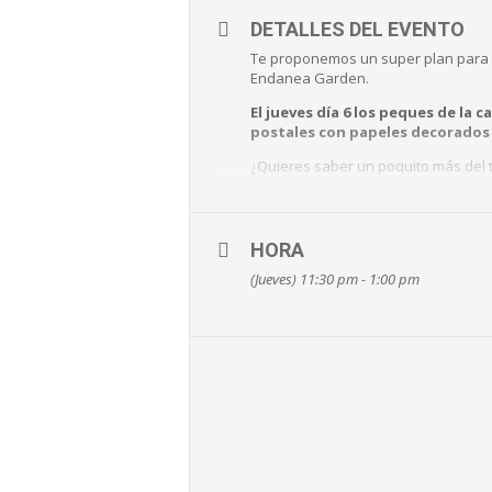
DETALLES DEL EVENTO
Te proponemos un super plan para e
Endanea Garden.
El jueves día 6 los peques de la
postales con papeles decorados 
¿Quieres saber un poquito más del ta
Pásate por el post
Llama por teléfono al 943 64 17 10
HORA
(Jueves) 11:30 pm - 1:00 pm
Escribe un correo a
info@endan
¡No te pierdas!