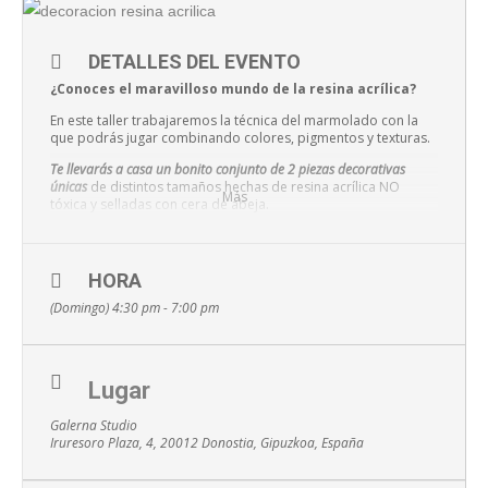
DETALLES DEL EVENTO
¿Conoces el maravilloso mundo de la resina acrílica?
En este taller trabajaremos la técnica del marmolado con la
que podrás jugar combinando colores, pigmentos y texturas.
Te llevarás a casa un bonito conjunto de 2 piezas decorativas
únicas
de distintos tamaños hechas de resina acrílica NO
Más
tóxica y selladas con cera de abeja.
Podrás crear un conjunto de la misma línea o dos piezas
independientes. ¡Todo a tu gusto!
HORA
¿Quieres ver cómo fue el taller anterior? 😉
(Domingo) 4:30 pm - 7:00 pm
Lugar
Algunas preguntas que pueden interesarte…
Galerna Studio
¿Necesito tener nociones para participar en el
Iruresoro Plaza, 4, 20012 Donostia, Gipuzkoa, España
curso?:
No. El taller es iniciación. Aprenderás la técnica desde 0.