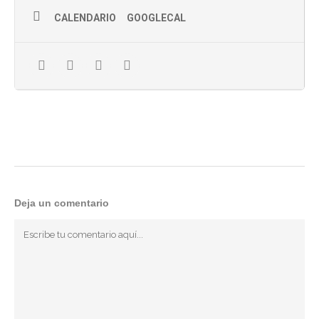
CALENDARIO
GOOGLECAL
¿Tengo que llevar algún material?
Todo el material para elaborar tus piezas está incluido en
el precio. Además habrá hamaiketako! 🙂
¿Cuándo y dónde?
Domingo de 14 de Enero en Galerna Studio – Pasaje de
Iruresoro 4. (Barrio de Egia). Donostia
De 16:30 a 19:00h
¿Cómo me inscribo?
Puedes hacerlo de cualquiera de estas dos formas
Deja un comentario
Escribe un correo a:
info@laninabonita.org
Llamando por teléfono a: 605 772 753
Precio:
45€. Incluye todo el material y hamaiketako