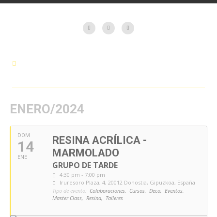
ENERO/2024
DOM
RESINA ACRÍLICA -
14
MARMOLADO
ENE
GRUPO DE TARDE
4:30 pm - 7:00 pm
Iruresoro Plaza, 4, 20012 Donostia, Gipuzkoa, España
Tipo de evento:
Colaboraciones,
Cursos,
Deco,
Eventos,
Master Class,
Resina,
Talleres