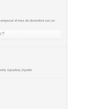
s empezar el mes de diciembre con un
o?
 sellos y otros tantos materiales con
ostia, Gipuzkoa, España
.
ro, 4, Egia).