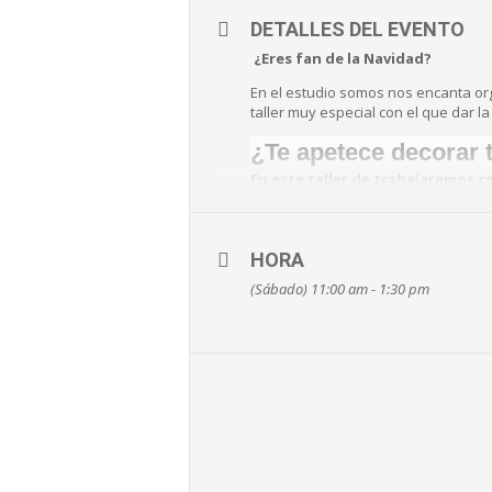
DETALLES DEL EVENTO
¿
Eres fan de la Navidad?
En el estudio somos nos encanta or
taller muy especial con el que dar l
¿Te apetece decorar 
En este taller de trabajaremos c
los que crear bonitos sobres y 
HORA
(Sábado) 11:00 am - 1:30 pm
El taller está planteado para todos 
Y continuación tienes todos los deta
Tendrá lugar el sábado
1 de dici
Y su precio será de
15€ niño o a
Podrás inscribirte desde este mom