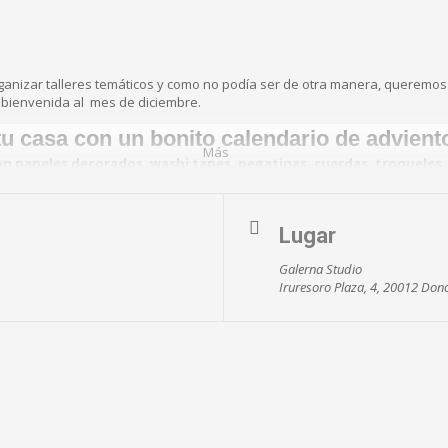
ganizar talleres temáticos y como no podía ser de otra manera, queremo
a bienvenida al mes de diciembre.
tu casa con un bonito calendario de advient
Más
on papeles decorados, washi tapes, pegatinas, cuerdas, troqueles,
cajitas decoradas con las que montar nuestro proyecto,
Lugar
Fuente:
Maow Design
Galerna Studio
Iruresoro Plaza, 4, 20012 Don
los públicos así que podréis participar tanto adultos como niñ@s o familias
lles… 😉
embre de 11 a 13:30h en el estudio (Galerna Estudio. Pasaje de Irureso
dulto y de 18€ niño + adulto.
ento hasta el jueves a las 23:59.