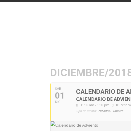
DICIEMBRE/201
SAB
CALENDARIO DE 
01
CALENDARIO DE ADVIE
DIC
11:00 am - 1:30 pm
Iruresoro
Tipo de evento:
Navidad,
Talleres