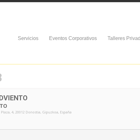
Servicios
Eventos Corporativos
Talleres Priva
8
ADVIENTO
NTO
 Plaza, 4, 20012 Donostia, Gipuzkoa, España