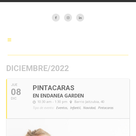
DICIEMBRE/2022
JUE
PINTACARAS
08
EN ENDANEA GARDEN
DIC
10:30 am - 1:30 pm
Barrio Jaitzubia, 40
Tipo de evento:
Eventos,
Infantil,
Navidad,
Pintacaras