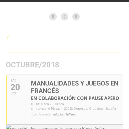
OCTUBRE/2018
SAB
MANUALIDADES Y JUEGOS EN
20
FRANCÉS
OCT
EN COLABORACIÓN CON PAUSE APÉRO
10:00 am - 1:30 pm
Iruresoro Plaza, 4, 20012 Donostia, Gipuzkoa, España
Tipo de evento:
Infantil,
Talleres