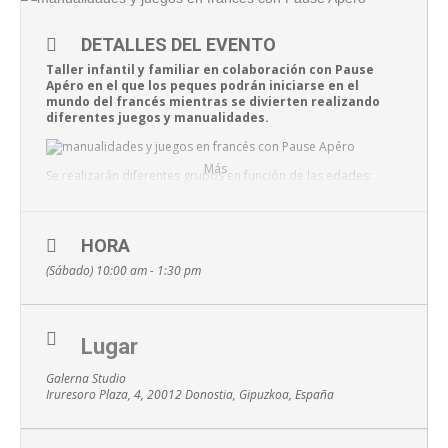
DETALLES DEL EVENTO
Taller infantil y familiar en colaboración con Pause
Apéro en el que los peques podrán iniciarse en el
mundo del francés mientras se divierten realizando
diferentes juegos y manualidades.
Más
Se realizarán diferentes grupos en función de las edades:
Grupo 1:
Niñas y niños de entre 2 y 5 años acompañados de un adulto.
Sábado 20 de 0ctubre de 10:00 a 11:30h
HORA
15€
(Sábado) 10:00 am - 1:30 pm
Grupo 2:
Niñas y niños a partir de 6 años.
Sábado 20 de 0ctubre de 11:45 a 13:15h
15€
Lugar
La duración de cada una de las sesiones será de hora y
media.
Galerna Studio
El precio Incluye todo el material necesario para aprender y
Iruresoro Plaza, 4, 20012 Donostia, Gipuzkoa, España
¡divertirnos!
Una mañana haciendo manualidades, jugando y