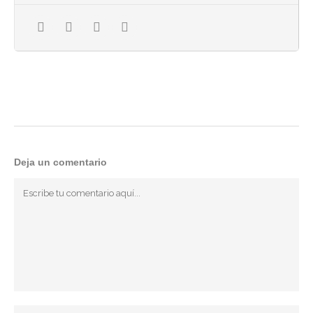
¿Estás interesad@ en participar?
Escribe un correo a:
alicia@magnolia.tienda
Llamando al 943 53 85 98
Si quieres ver talleres similares puedes ver este
artículo del
blog
.
*Coste del taller con todo el materia incluido: 35€
Deja un comentario