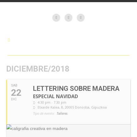
DICIEMBRE/2018
SAB
LETTERING SOBRE MADERA
22
ESPECIAL NAVIDAD
DIC
4:30 pm - 7:30 pm
Etxaide Kalea, 8, 20005 Donostia, Gipuzkoa
Tipo de evento:
Talleres