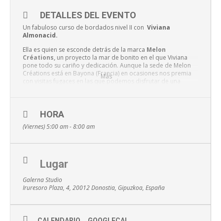
DETALLES DEL EVENTO
Un fabuloso curso de bordados nivel II con
Viviana
Almonacid.
Ella es quien se esconde detrás de la marca
Melon
Créations,
un proyecto la mar de bonito en el que Viviana
pone todo su cariño y dedicación. Aunque la sede de Melon
Créations está en Bayona (Francia) en ocasiones nos premia
Más
con visitas fugaces en las que podemos disfrutar de una
pincelada de sus maravillosos cursos.
Después del taller del 5 de Abril en el que disfrutamos
aprendiendo los primeros puntos de bordado básicos (punto
HORA
relleno, punto pétalo o punto tallo), Vivi vuelve a visitarnos
(Viernes) 5:00 am - 8:00 am
para ayudarnos a subir de nivel con otras 3 horas llenas de
creatividad.
Esta vez bordaremos sobre bastidor un bonito
tote bag
estampado con diferentes motivos a elegir.
Lugar
Este curso es la continuación del primer taller pero si te
perdiste el anterior no te preocupes, porque este taller se
Galerna Studio
adapta a diferentes niveles y te daremos nociones básicas
Iruresoro Plaza, 4, 20012 Donostia, Gipuzkoa, España
para que no te pierdas nada!
CALENDARIO
GOOGLECAL