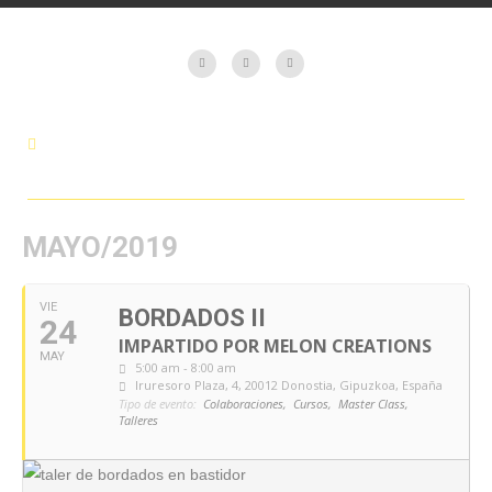
MAYO/2019
VIE
BORDADOS II
24
IMPARTIDO POR MELON CREATIONS
MAY
5:00 am - 8:00 am
Iruresoro Plaza, 4, 20012 Donostia, Gipuzkoa, España
Tipo de evento:
Colaboraciones,
Cursos,
Master Class,
Talleres