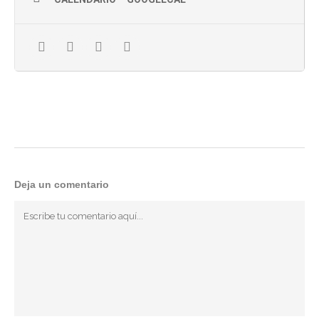
Segundo curso de bordados con Melon Creations
Día y hora: Viernes
24 de Mayo de 17:00 a 20:00
Lugar:
Galerna Studio
Acceso por Pasaje de Iruresoro 4.
Egia
Incluye:
3 horas de taller, todo el material, café, infusiones,
y merienda
Imparte:
Viviana Almonacid de Melon Créations
Conoce un poquito más de de Viviana Almoncid
en el blog
Deja un comentario
Precio:
35€
Si quieres venir a este curso:
Haz click en el botón y escríbenos un correo con el
asunto CURSO BORDADO