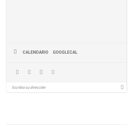
poner debajo del árbol.
¡No te pierdas el resto de nuestros cursos!:
Estampación,
lettering y scrapbooking!
*Grupo máximo de 6 personas o según las normativas que estén
vigentes en el momento de la realización. y todas las medidas de
seguridad e higiene garantizadas.
*En las inscripciones se priorizará a las personas que hayan
participado cómo como mecenas en el proyecto
Alquimia
CALENDARIO
GOOGLECAL