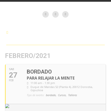
FEBRERO/2021
SAB
BORDADO
27
PARA RELAJAR LA MENTE
FEB
11:00 am - 1:30 pm
Duque de Mandas 52 (Planta 4), 20012 Donostia,
Gipuzkoa
Tipo de evento:
bordado,
Cursos,
Talleres