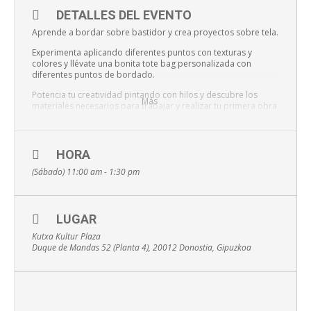
DETALLES DEL EVENTO
Aprende a bordar sobre bastidor y crea proyectos sobre tela.
Experimenta aplicando diferentes puntos con texturas y
colores y llévate una bonita tote bag personalizada con
diferentes puntos de bordado.
Potencia tu creatividad pintando con hilos y descubre los
Más
materiales necesarios para trabajar y realizar tu primera obra
con bordado.
Día y hora:
Sábado 13 de febrero de 11 a 13:30
HORA
Lugar:
Tabakalera CP 20012 Donostia
(Sábado) 11:00 am - 1:30 pm
Incluye:
2,5 horas de curso con todo el material incluido.
Precio:
35€
LUGAR
Kutxa Kultur Plaza
No es necesario que tengas conocimientos previos de costura
Duque de Mandas 52 (Planta 4), 20012 Donostia, Gipuzkoa
o bordado, simplemente que saber una aguja y tener un poco
de paciencia 🙂
Para participar, escribe a
info@laninabonita.org
o llama al
605 772 753. Y si quieres hacer un regalo original estas
navidades,
podemos hacerte un bono de regalo para