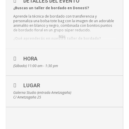
DETALLES DEL EVENTO
¿Buscas un taller de bordado en Donosti?
Aprende la técnica de bordado con transferencia y
personaliza una bolsa tote bag con la imagen de un adorable
animalito en blanco y negro, combinada con bonitos puntos
de bordado floral en un grupo súper reducido.
Más
¿Qué aprenderás en nuestro taller de bordado?
Transferencia
: Domina esta técnica versátil y crea
diseños personalizados con facilidad.
HORA
(Sábado) 11:00 am - 1:30 pm
Bordado Floral
: Explora una variedad de puntos para dar
vida a tus creaciones florales.
Personalización de Tote Bag
: Decora tu bolsa con un
LUGAR
diseño único y original.
Galerna Studio (entrada Ametzagaña)
C/ Ametzagaña 25
Materiales y Herramientas
: Conoce las herramientas y
materiales esenciales para el bordado creativo.
Día y hora:
Sábado 3 de Mayo de 11 a 13:30