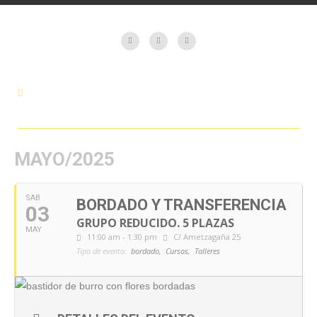
MAYO/2025
SAB
BORDADO Y TRANSFERENCIA
03
GRUPO REDUCIDO. 5 PLAZAS
MAY
11:00 am - 1:30 pm
C/ Ametzagaña 25
Tipo de evento:
bordado,
Cursos,
Talleres