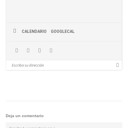
CALENDARIO
GOOGLECAL
transferencia y bordado
Deja un comentario