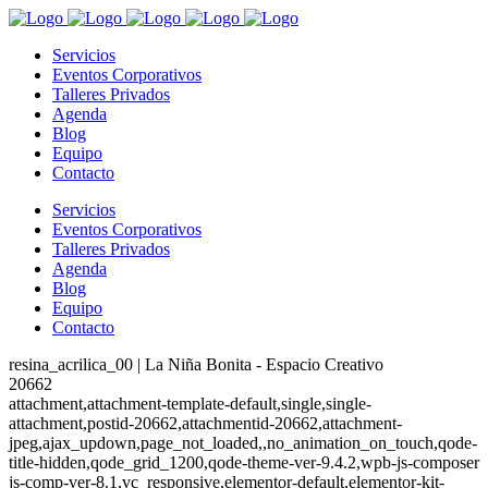
Servicios
Eventos Corporativos
Talleres Privados
Agenda
Blog
Equipo
Contacto
Servicios
Eventos Corporativos
Talleres Privados
Agenda
Blog
Equipo
Contacto
resina_acrilica_00 | La Niña Bonita - Espacio Creativo
20662
attachment,attachment-template-default,single,single-
attachment,postid-20662,attachmentid-20662,attachment-
jpeg,ajax_updown,page_not_loaded,,no_animation_on_touch,qode-
title-hidden,qode_grid_1200,qode-theme-ver-9.4.2,wpb-js-composer
js-comp-ver-8.1,vc_responsive,elementor-default,elementor-kit-