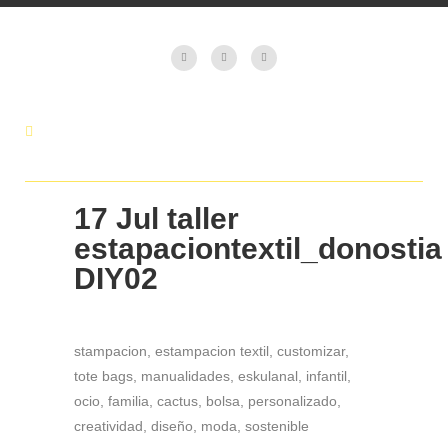
17 Jul
taller
estapaciontextil_donostia
DIY02
stampacion, estampacion textil, customizar,
tote bags, manualidades, eskulanal, infantil,
ocio, familia, cactus, bolsa, personalizado,
creatividad, diseño, moda, sostenible